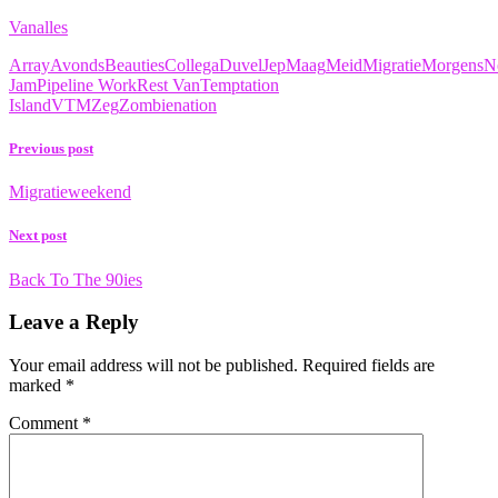
Vanalles
Array
Avonds
Beauties
Collega
Duvel
Jep
Maag
Meid
Migratie
Morgens
N
Jam
Pipeline Work
Rest Van
Temptation
Island
VTM
Zeg
Zombienation
Previous post
Migratieweekend
Next post
Back To The 90ies
Leave a Reply
Your email address will not be published.
Required fields are
marked
*
Comment
*