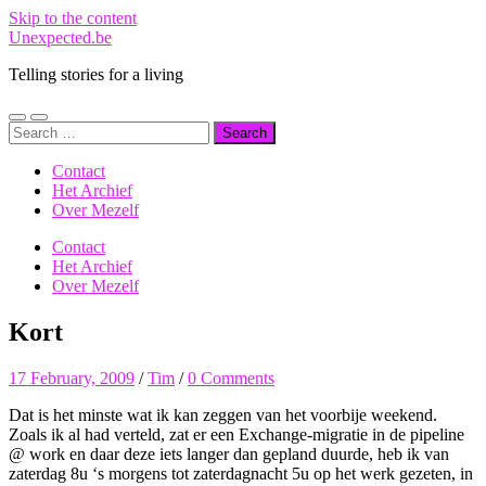
Skip to the content
Unexpected.be
Telling stories for a living
Toggle
Toggle
Search
mobile
search
for:
menu
field
Contact
Het Archief
Over Mezelf
Contact
Het Archief
Over Mezelf
Kort
17 February, 2009
/
Tim
/
0 Comments
Dat is het minste wat ik kan zeggen van het voorbije weekend.
Zoals ik al had verteld, zat er een Exchange-migratie in de pipeline
@ work en daar deze iets langer dan gepland duurde, heb ik van
zaterdag 8u ‘s morgens tot zaterdagnacht 5u op het werk gezeten, in