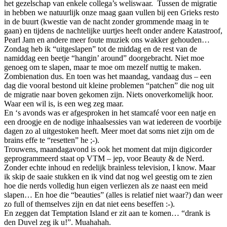
het gezelschap van enkele collega’s weliswaar. Tussen de migratie
in hebben we natuurlijk onze maag gaan vullen bij een Grieks resto
in de buurt (kwestie van de nacht zonder grommende maag in te
gaan) en tijdens de nachtelijke uurtjes heeft onder andere Katastroof,
Pearl Jam en andere meer foute muziek ons wakker gehouden…
Zondag heb ik “uitgeslapen” tot de middag en de rest van de
namiddag een beetje “hangin’ around” doorgebracht. Niet moe
genoeg om te slapen, maar te moe om mezelf nuttig te maken.
Zombienation dus. En toen was het maandag, vandaag dus – een
dag die vooral bestond uit kleine problemen “patchen” die nog uit
de migratie naar boven gekomen zijn. Niets onoverkomelijk hoor.
Waar een wil is, is een weg zeg maar.
En ‘s avonds was er afgesproken in het stamcafé voor een natje en
een droogje en de nodige inhaalsessies van wat iedereen de voorbije
dagen zo al uitgestoken heeft. Meer moet dat soms niet zijn om de
brains effe te “resetten” he ;-).
Trouwens, maandagavond is ook het moment dat mijn digicorder
geprogrammeerd staat op VTM – jep, voor Beauty & de Nerd.
Zonder echte inhoud en redelijk brainless television, I know. Maar
ik skip de saaie stukken en ik vind dat nog wel geestig om te zien
hoe die nerds volledig hun eigen verliezen als ze naast een meid
slapen… En hoe die “beauties” (alles is relatief niet waar?) dan weer
zo full of themselves zijn en dat niet eens beseffen :-).
En zeggen dat Temptation Island er zit aan te komen… “drank is
den Duvel zeg ik u!”. Muahahah.