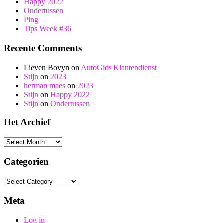
Happy 2022
Ondertussen
Ping
Tips Week #36
Recente Comments
Lieven Bovyn
on
AutoGids Klantendienst
Stijn
on
2023
herman maes
on
2023
Stijn
on
Happy 2022
Stijn
on
Ondertussen
Het Archief
Het
Archief
Categorien
Categorien
Meta
Log in