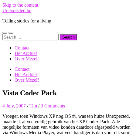
Skip to the content
Unexpected.be
Telling stories for a living
Toggle
Toggle
Search
mobile
search
for:
menu
field
Contact
Het Archief
Over Mezelf
Contact
Het Archief
Over Mezelf
Vista Codec Pack
4 July, 2007
/
Tim
/
3 Comments
Vroeger, toen Windows XP nog OS #1 was ten huize Unexpected,
maakte ik al veelvuldig gebruik van het XP Codex Pack. Alle
mogelijke formaten van video konden daardoor afgespeeld worden
via Windows Media Player, wat veel handiger is dan voor elk soort