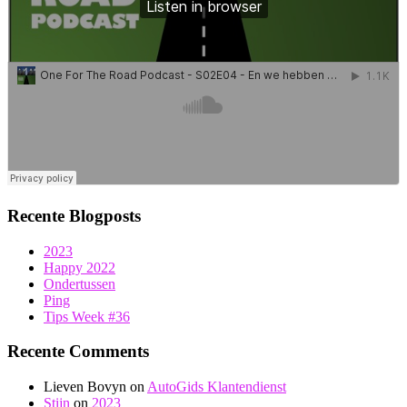
Recente Blogposts
2023
Happy 2022
Ondertussen
Ping
Tips Week #36
Recente Comments
Lieven Bovyn
on
AutoGids Klantendienst
Stijn
on
2023