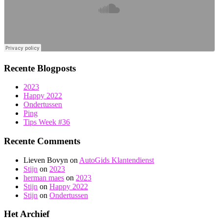
Recente Blogposts
2023
Happy 2022
Ondertussen
Ping
Tips Week #36
Recente Comments
Lieven Bovyn
on
AutoGids Klantendienst
Stijn
on
2023
herman maes
on
2023
Stijn
on
Happy 2022
Stijn
on
Ondertussen
Het Archief