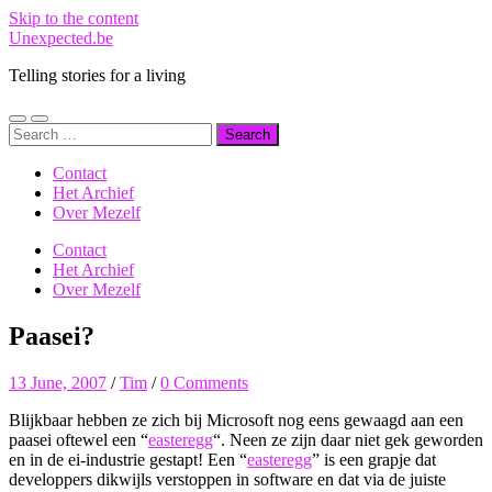
Skip to the content
Unexpected.be
Telling stories for a living
Toggle
Toggle
Search
mobile
search
for:
menu
field
Contact
Het Archief
Over Mezelf
Contact
Het Archief
Over Mezelf
Paasei?
13 June, 2007
/
Tim
/
0 Comments
Blijkbaar hebben ze zich bij Microsoft nog eens gewaagd aan een
paasei oftewel een “
easteregg
“. Neen ze zijn daar niet gek geworden
en in de ei-industrie gestapt! Een “
easteregg
” is een grapje dat
developpers dikwijls verstoppen in software en dat via de juiste