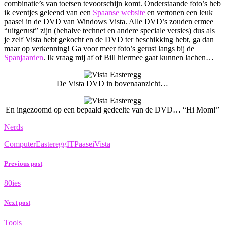
combinatie’s van toetsen tevoorschijn komt. Onderstaande foto’s heb
ik eventjes geleend van een
Spaanse website
en vertonen een leuk
paasei in de DVD van Windows Vista. Alle DVD’s zouden ermee
“uitgerust” zijn (behalve technet en andere speciale versies) dus als
je zelf Vista hebt gekocht en de DVD ter beschikking hebt, ga dan
maar op verkenning! Ga voor meer foto’s gerust langs bij de
Spanjaarden
. Ik vraag mij af of Bill hiermee gaat kunnen lachen…
De Vista DVD in bovenaanzicht…
En ingezoomd op een bepaald gedeelte van de DVD… “Hi Mom!”
Nerds
Computer
Easteregg
IT
Paasei
Vista
Previous post
80ies
Next post
Tools