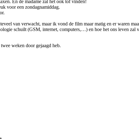
relaxen. En de madame zal het ook tof vinden!
Leuk voor een zondagnamiddag.
or.
 er teveel van verwacht, maar ik vond de film maar matig en er waren m
hnologie schuilt (GSM, internet, computers,…) en hoe het ons leven zal
je twee weken door gejaagd heb.