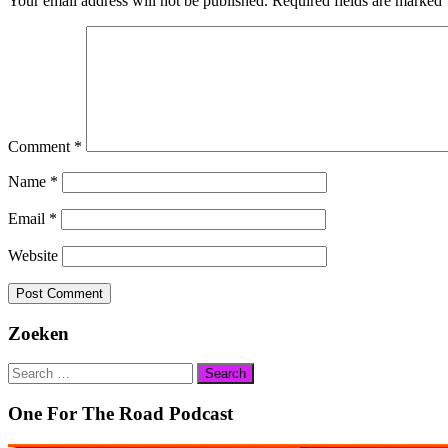
Your email address will not be published.
Required fields are marked
Comment
*
Name
*
Email
*
Website
Zoeken
Search
for:
One For The Road Podcast