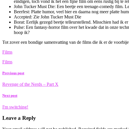
eindigen, toch vond ik het een fijne film om eens rustig bij te 
John Tucker Must Die: Een beetje een teenage-comedy film. 
Beerfest: Platte humor, veel bier en daarna nog meer platte hum
Accepted: Zie John Tucker Must Die
Borat: Eerlijk gezegd beetje telleurstellend. Misschien had ik
Pulse: Een fantasy-horror film over het kwade dat in onze tec
hoop ik?
Tot zover een bondige samenvatting van de films die ik er de voorbi
Films
Films
Previous post
Revenge of the Nerds – Part X
Next post
I'm switching!
Leave a Reply