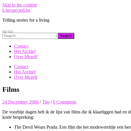
Skip to the content
Unexpected.be
Telling stories for a living
Toggle
Toggle
Search
mobile
search
for:
menu
field
Contact
Het Archief
Over Mezelf
Contact
Het Archief
Over Mezelf
Films
24 December, 2006
/
Tim
/
0 Comments
De voorbije dagen heb ik de lijst van films die ik klaarliggen had en
korte bespreking:
The Devil Wears Prada: Een film die het modewereldje een beetje