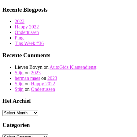
Recente Blogposts
2023
Happy 2022
Ondertussen
Ping
Tips Week #36
Recente Comments
Lieven Bovyn
on
AutoGids Klantendienst
Stijn
on
2023
herman maes
on
2023
Stijn
on
Happy 2022
Stijn
on
Ondertussen
Het Archief
Het
Archief
Categorien
Categorien