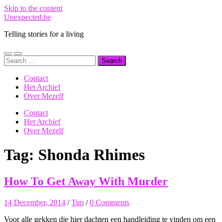
Skip to the content
Unexpected.be
Telling stories for a living
Toggle
Toggle
Search
mobile
search
for:
menu
field
Contact
Het Archief
Over Mezelf
Contact
Het Archief
Over Mezelf
Tag:
Shonda Rhimes
How To Get Away With Murder
14 December, 2014
/
Tim
/
0 Comments
Voor alle gekken die hier dachten een handleiding te vinden om een