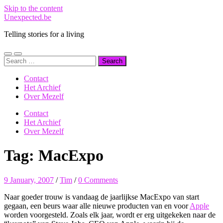
Skip to the content
Unexpected.be
Telling stories for a living
Toggle
Toggle
Search
mobile
search
for:
menu
field
Contact
Het Archief
Over Mezelf
Contact
Het Archief
Over Mezelf
Tag:
MacExpo
9 January, 2007
/
Tim
/
0 Comments
Naar goeder trouw is vandaag de jaarlijkse MacExpo van start
gegaan, een beurs waar alle nieuwe producten van en voor
Apple
worden voorgesteld. Zoals elk jaar, wordt er erg uitgekeken naar de