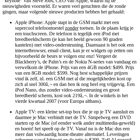
“keynote” van Steve Jobs, CEO van Apple, waarin hij de
nieuwigheden voorsteld. Er waren veel geruchten die de ronde
gingen, maar volgende nieuwe producten hebben het gehaald:
Apple iPhone: Apple stapt in de GSM markt met een
supercool telefoontoestel
zonder
toetsen. In de plaats krijg je
een touchscreen. De telefoon is tegelijk een iPod met
breedbeeldscherm (je kan het beeld gewoon 90 graden
kantelen) met video-ondersteuning. Daarnaast is het ook een
internetbrowser, email client, kan je er widgets op zetten om
bijvoorbeeld de beurs te volgen enz enz! Vergeet de
Blackberry’s, de Palm’s en de Nokia N-series van vandaag en
verwelkom de iPhone. Prijs van een 4GB model: $499. Prijs
van een 8GB model: $599. Nog best schappelijke prijzen
vind ik zelf, nl. een GSM met al die mogelijkheden kost op
zich al snel 300â‚¬ en dan ben ik nog heel erg vrijgevig. Een
iPod Nano, dus zonder video-ondersteuning en groot
breedbeeld scherm, kost ook 219â‚¬. In de winkels in het
vierde kwartaal 2007 (voor Europa althans).
Apple TV: een kleine set-top box die je op je TV aansluit en
daarmee je Mac verbindt met de TV. Simpelweg een DVD
starten op de Mac (of eender welk ander multimedia-geweld)
en boem! het speelt op de TV. Vanaf nu is de Mac dus een
meer dan volwaardig home-theatre alternatief. Leveringen
gebeuren vanaf februari en de prijs is $299. Tof! Al gezegd